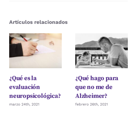
¿TDAH?
No
siempre
Artículos relacionados
es
lo
que
parece
¿Qué es la
¿Qué hago para
evaluación
que no me de
neuropsicológica?
Alzheimer?
marzo 24th, 2021
febrero 26th, 2021