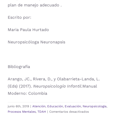
plan de manejo adecuado .
Escrito por:
Maria Paula Hurtado
Neuropsicóloga Neuronapsis
Bibliografía
Arango, JC., Rivera, D., y Olabarrieta-Landa, L.
(Eds) (2017).
Neuropsicología Infantil.
Manual
Moderno: Colombia
junio 6th, 2019
|
Atención
,
Educación
,
Evaluación
,
Neuropsicologia
,
en
Procesos Mentales
,
TDAH
|
Comentarios desactivados