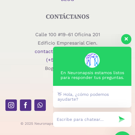
CONTÁCTANOS
Calle 100 #19-61 Oficina 201
Edificio Empresarial Cien.
contacto@neuronapsis.com
(+57) 350 671 1007
Bogotá – Colombia
En Neuronapsis estamos listos
para responder tus preguntas.
SÍGUENOS
👋 Hola, ¿cómo podemos
ayudarte?
© 2025 Neuronapsis | Todos los derechos reservados.