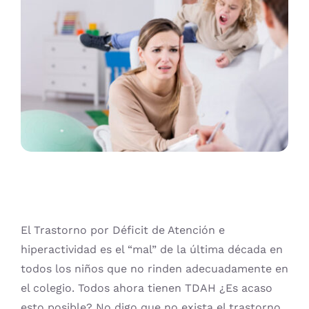
ADULTOS
PRUEBA DE PERSONALIDAD
CONTACTO
BUSCAR:
TALLER DE GIMNASIA CEREBRAL
CONVENIOS
Carrito
ATIENDE CON NOSOTROS
El Trastorno por Déficit de Atención e
hiperactividad es el “mal” de la última década en
todos los niños que no rinden adecuadamente en
el colegio. Todos ahora tienen TDAH ¿Es acaso
esto posible? No digo que no exista el trastorno