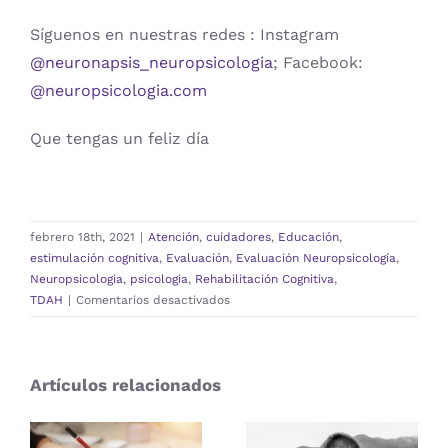
Síguenos en nuestras redes : Instagram
@neuronapsis_neuropsicologia
; Facebook:
@neuropsicologia.com
Que tengas un feliz día
febrero 18th, 2021
|
Atención
,
cuidadores
,
Educación
,
estimulación cognitiva
,
Evaluación
,
Evaluación Neuropsicología
,
Neuropsicologia
,
psicologia
,
Rehabilitación Cognitiva
,
en
TDAH
|
Comentarios desactivados
¿Mi
hijo
es
Artículos relacionados
inquieto
o
es
hiperactivo?