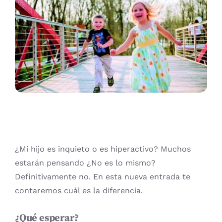
ADULTOS
PRUEBA DE PERSONALIDAD
CONTACTO
BUSCAR:
TALLER DE GIMNASIA CEREBRAL
CONVENIOS
Carrito
ATIENDE CON NOSOTROS
¿Mi hijo es inquieto o es hiperactivo? Muchos
estarán pensando ¿No es lo mismo?
Definitivamente no. En esta nueva entrada te
contaremos cuál es la diferencia.
¿Qué esperar?