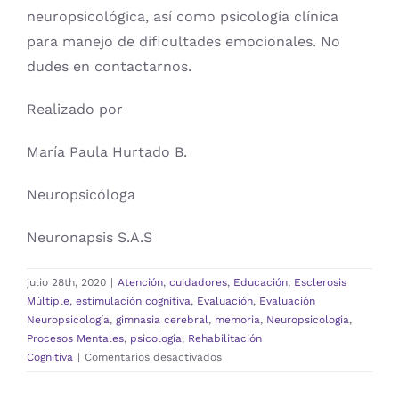
neuropsicológica, así como psicología clínica
para manejo de dificultades emocionales. No
dudes en contactarnos.
Realizado por
María Paula Hurtado B.
Neuropsicóloga
Neuronapsis S.A.S
julio 28th, 2020
|
Atención
,
cuidadores
,
Educación
,
Esclerosis
Múltiple
,
estimulación cognitiva
,
Evaluación
,
Evaluación
Neuropsicología
,
gimnasia cerebral
,
memoria
,
Neuropsicologia
,
Procesos Mentales
,
psicologia
,
Rehabilitación
en
Cognitiva
|
Comentarios desactivados
CULTIVA
TU