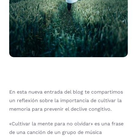
ADULTOS
PRUEBA DE PERSONALIDAD
CONTACTO
BUSCAR:
TALLER DE GIMNASIA CEREBRAL
CONVENIOS
Carrito
ATIENDE CON NOSOTROS
En esta nueva entrada del blog te compartimos
un reflexión sobre la importancia de cultivar la
memoria para prevenir el declive congitivo.
«Cultivar la mente para no olvidar» es una frase
de una canción de un grupo de música