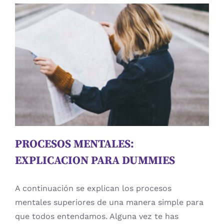
PROCESOS MENTALES:
EXPLICACION PARA DUMMIES
Atención
cuidadores
Educación
estimulación
cognitiva
Evaluación
memoria
Neuropsicologia
Procesos Mentales
psicologia
Rehabilitación Cognitiva
PROCESOS MENTALES:
EXPLICACION PARA DUMMIES
A continuación se explican los procesos
mentales superiores de una manera simple para
que todos entendamos. Alguna vez te has