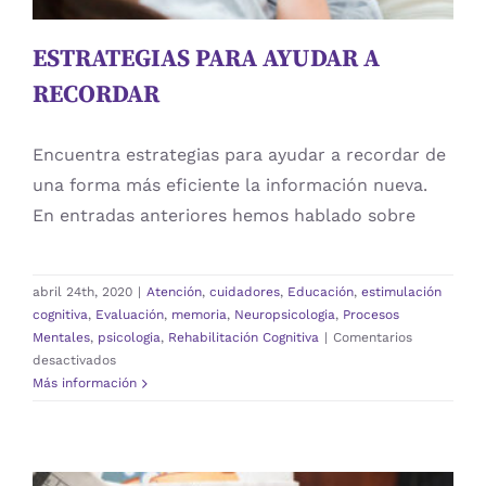
ESTRATEGIAS PARA AYUDAR A
RECORDAR
Encuentra estrategias para ayudar a recordar de
una forma más eficiente la información nueva.
En entradas anteriores hemos hablado sobre
abril 24th, 2020
|
Atención
,
cuidadores
,
Educación
,
estimulación
cognitiva
,
Evaluación
,
memoria
,
Neuropsicologia
,
Procesos
Mentales
,
psicologia
,
Rehabilitación Cognitiva
|
Comentarios
en
desactivados
ESTRATEGIAS
Más información
PARA
AYUDAR
A
RECORDAR