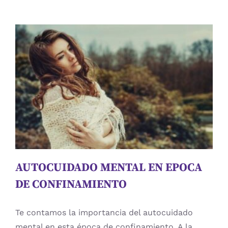
UNA
DEMENCIA?
AUTOCUIDADO MENTAL EN EPOCA
DE CONFINAMIENTO
Atención
cuidadores
Educación
estimulación
cognitiva
Evaluación
memoria
Neuropsicologia
Procesos Mentales
psicologia
Rehabilitación Cognitiva
Sin categoría
AUTOCUIDADO MENTAL EN EPOCA
DE CONFINAMIENTO
Te contamos la importancia del autocuidado
mental en esta época de confinamiento. A la