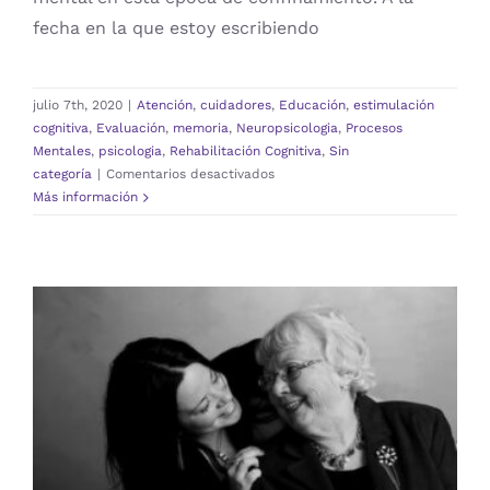
fecha en la que estoy escribiendo
julio 7th, 2020
|
Atención
,
cuidadores
,
Educación
,
estimulación
cognitiva
,
Evaluación
,
memoria
,
Neuropsicologia
,
Procesos
Mentales
,
psicologia
,
Rehabilitación Cognitiva
,
Sin
en
categoría
|
Comentarios desactivados
AUTOCUIDADO
Más información
MENTAL
EN
EPOCA
DE
CONFINAMIENTO
¡PERO TE LO ACABO DE DECIR!:
CONSEJOS PARA MANEJAR
OLVIDOS DE OTRAS PERSONAS
Atención
cuidadores
Educación
estimulación
cognitiva
Evaluación
memoria
Neuropsicologia