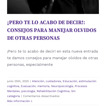
Procesos Mentales
psicologia
Rehabilitación Cognitiva
Sin categoría
¡PERO TE LO ACABO DE DECIR!:
CONSEJOS PARA MANEJAR OLVIDOS
DE OTRAS PERSONAS
¡Pero te lo acabo de decir! en esta nueva entrada
te damos consejos para manejar olvidos de otras
personas, especialmente
junio 25th, 2020
|
Atención
,
cuidadores
,
Educación
,
estimulación
cognitiva
,
Evaluación
,
memoria
,
Neuropsicologia
,
Procesos
Mentales
,
psicologia
,
Rehabilitación Cognitiva
,
Sin
en
categoría
|
Comentarios desactivados
¡PERO
Más información
TE