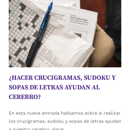
¿HACER CRUCIGRAMAS, SUDOKU
Y SOPAS DE LETRAS AYUDAN AL
CEREBRO?
Atención
cuidadores
Educación
estimulación
cognitiva
Evaluación
memoria
Neuropsicologia
Procesos Mentales
psicologia
Rehabilitación Cognitiva
¿HACER CRUCIGRAMAS, SUDOKU Y
SOPAS DE LETRAS AYUDAN AL
CEREBRO?
En esta nueva entrada hablamos sobre si realizar
los crucigramas, sudoku y sopas de letras ayudan
a nuestro cerebro. Hace