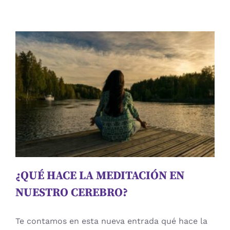
LO
ACABO
DE
DECIR!:
CONSEJOS
PARA
MANEJAR
¿QUÉ HACE LA MEDITACIÓN EN
OLVIDOS
NUESTRO CEREBRO?
DE
OTRAS
Atención
cuidadores
Educación
estimulación
PERSONAS
cognitiva
Evaluación
memoria
Neuropsicologia
Procesos Mentales
psicologia
Rehabilitación Cognitiva
¿QUÉ HACE LA MEDITACIÓN EN
NUESTRO CEREBRO?
Te contamos en esta nueva entrada qué hace la