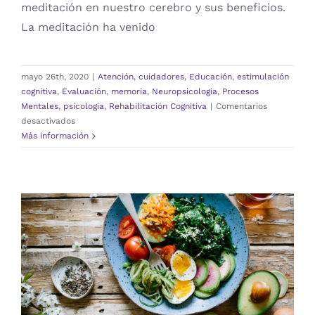
meditación en nuestro cerebro y sus beneficios.
La meditación ha venido
mayo 26th, 2020
|
Atención
,
cuidadores
,
Educación
,
estimulación
cognitiva
,
Evaluación
,
memoria
,
Neuropsicologia
,
Procesos
Mentales
,
psicologia
,
Rehabilitación Cognitiva
|
Comentarios
en
desactivados
¿QUÉ
Más información
HACE
LA
MEDITACIÓN
EN
NUESTRO
CEREBRO?
ALIMENTACIÓN Y CEREBRO
Atención
cuidadores
Educación
estimulación
cognitiva
Evaluación
memoria
Neuropsicologia