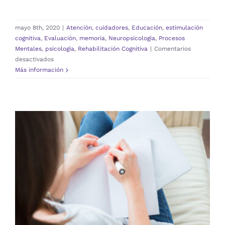
mayo 8th, 2020
|
Atención
,
cuidadores
,
Educación
,
estimulación
cognitiva
,
Evaluación
,
memoria
,
Neuropsicologia
,
Procesos
Mentales
,
psicologia
,
Rehabilitación Cognitiva
|
Comentarios
en
desactivados
PROCESOS
Más información
MENTALES:
EXPLICACION
PARA
DUMMIES
ESTRATEGIAS PARA AYUDAR A
RECORDAR
Atención
cuidadores
Educación
estimulación
cognitiva
Evaluación
memoria
Neuropsicologia
Procesos Mentales
psicologia
Rehabilitación Cognitiva