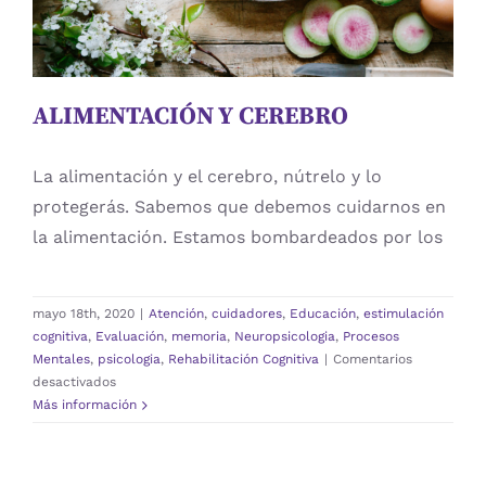
Procesos Mentales
psicologia
Rehabilitación Cognitiva
ALIMENTACIÓN Y CEREBRO
La alimentación y el cerebro, nútrelo y lo
protegerás. Sabemos que debemos cuidarnos en
la alimentación. Estamos bombardeados por los
mayo 18th, 2020
|
Atención
,
cuidadores
,
Educación
,
estimulación
cognitiva
,
Evaluación
,
memoria
,
Neuropsicologia
,
Procesos
Mentales
,
psicologia
,
Rehabilitación Cognitiva
|
Comentarios
en
desactivados
ALIMENTACIÓN
Más información
Y
CEREBRO