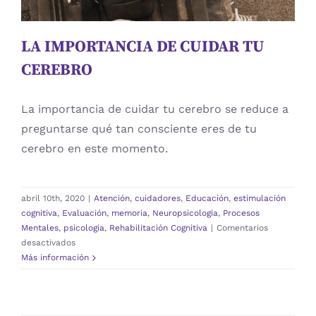
LA IMPORTANCIA DE CUIDAR TU
CEREBRO
La importancia de cuidar tu cerebro se reduce a
preguntarse qué tan consciente eres de tu
cerebro en este momento.
abril 10th, 2020
|
Atención
,
cuidadores
,
Educación
,
estimulación
cognitiva
,
Evaluación
,
memoria
,
Neuropsicologia
,
Procesos
Mentales
,
psicologia
,
Rehabilitación Cognitiva
|
Comentarios
en
desactivados
LA
Más información
IMPORTANCIA
DE
CUIDAR