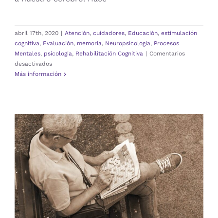
abril 17th, 2020
|
Atención
,
cuidadores
,
Educación
,
estimulación
cognitiva
,
Evaluación
,
memoria
,
Neuropsicologia
,
Procesos
Mentales
,
psicologia
,
Rehabilitación Cognitiva
|
Comentarios
en
desactivados
¿HACER
Más información
CRUCIGRAMAS,
SUDOKU
Y
SOPAS
DE
LETRAS
AYUDAN
AL
LA IMPORTANCIA DE CUIDAR TU
CEREBRO?
CEREBRO
Atención
cuidadores
Educación
estimulación
cognitiva
Evaluación
memoria
Neuropsicologia
Procesos Mentales
psicologia
Rehabilitación Cognitiva