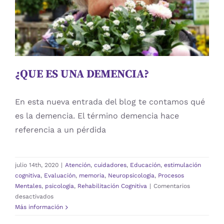
Atención
cuidadores
Educación
estimulación
cognitiva
Evaluación
memoria
Neuropsicologia
Procesos Mentales
psicologia
Rehabilitación Cognitiva
¿QUE ES UNA DEMENCIA?
En esta nueva entrada del blog te contamos qué
es la demencia. El término demencia hace
referencia a un pérdida
julio 14th, 2020
|
Atención
,
cuidadores
,
Educación
,
estimulación
cognitiva
,
Evaluación
,
memoria
,
Neuropsicologia
,
Procesos
Mentales
,
psicologia
,
Rehabilitación Cognitiva
|
Comentarios
en
desactivados
¿QUE
Más información
ES