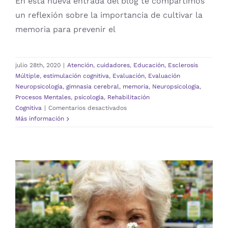
En esta nueva entrada del blog te compartimos
un reflexión sobre la importancia de cultivar la
CONVENIOS
Carrito
memoria para prevenir el
ATIENDE CON NOSOTROS
julio 28th, 2020
|
Atención
,
cuidadores
,
Educación
,
Esclerosis
Múltiple
,
estimulación cognitiva
,
Evaluación
,
Evaluación
Neuropsicología
,
gimnasia cerebral
,
memoria
,
Neuropsicologia
,
Procesos Mentales
,
psicologia
,
Rehabilitación
en
Cognitiva
|
Comentarios desactivados
CULTIVA
Más información
TU
MENTE
Y
PROTEGE
TU
MEMORIA
¿QUE ES UNA DEMENCIA?